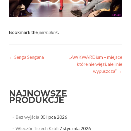
Bookmark the
permalink
.
Post
←
Senga Sengana
„AWKWARDium – miejsce
które nie więzi, ale i nie
navigation
wypuszcza”
→
NAJNOWSZE
PRODUKCJE
Bez wyjścia
30 lipca 2026
Wieczór Trzech Króli
7 stycznia 2026