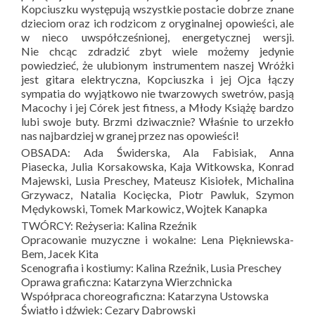
Kopciuszku występują wszystkie postacie dobrze znane
dzieciom oraz ich rodzicom z oryginalnej opowieści, ale
w nieco uwspółcześnionej, energetycznej wersji.
Nie chcąc zdradzić zbyt wiele możemy jedynie
powiedzieć, że ulubionym instrumentem naszej Wróżki
jest gitara elektryczna, Kopciuszka i jej Ojca łączy
sympatia do wyjątkowo nie twarzowych swetrów, pasją
Macochy i jej Córek jest fitness, a Młody Książę bardzo
lubi swoje buty. Brzmi dziwacznie? Właśnie to urzekło
nas najbardziej w granej przez nas opowieści!
OBSADA: Ada Świderska, Ala Fabisiak, Anna
Piasecka,
Julia Korsakowska,
Kaja Witkowska, Konrad
Majewski, Lusia Preschey, Mateusz Kisiołek, Michalina
Grzywacz, Natalia Kocięcka, Piotr Pawluk, Szymon
Mędykowski, Tomek Markowicz, Wojtek Kanapka
TWÓRCY: Reżyseria: Kalina Rzeźnik
Opracowanie muzyczne i wokalne: Lena Piękniewska-
Bem, Jacek Kita
Scenografia i kostiumy: Kalina Rzeźnik, Lusia Preschey
Oprawa graficzna: Katarzyna Wierzchnicka
Współpraca choreograficzna: Katarzyna Ustowska
Światło i dźwięk: Cezary Dąbrowski