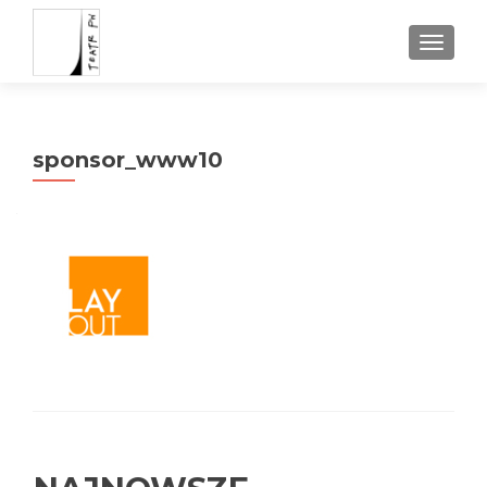
TOGGL
sponsor_www10