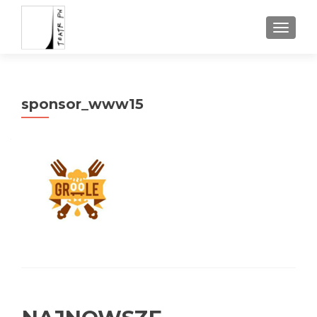
TOGGL
sponsor_www15