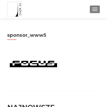
TOGGL
sponsor_www5