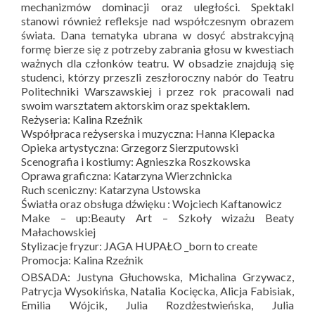
mechanizmów dominacji oraz uległości. Spektakl
stanowi również refleksje nad współczesnym obrazem
świata. Dana tematyka ubrana w dosyć abstrakcyjną
formę bierze się z potrzeby zabrania głosu w kwestiach
ważnych dla członków teatru. W obsadzie znajdują się
studenci, którzy przeszli zeszłoroczny nabór do Teatru
Politechniki Warszawskiej i przez rok pracowali nad
swoim warsztatem aktorskim oraz spektaklem.
Reżyseria: Kalina Rzeźnik
Współpraca reżyserska i muzyczna: Hanna Klepacka
Opieka artystyczna: Grzegorz Sierzputowski
Scenografia i kostiumy: Agnieszka Roszkowska
Oprawa graficzna: Katarzyna Wierzchnicka
Ruch sceniczny: Katarzyna Ustowska
Światła oraz obsługa dźwięku : Wojciech Kaftanowicz
Make – up:Beauty Art – Szkoły wizażu Beaty
Małachowskiej
Stylizacje fryzur: JAGA HUPAŁO _born to create
Promocja: Kalina Rzeźnik
OBSADA: Justyna Głuchowska, Michalina Grzywacz,
Patrycja Wysokińska, Natalia Kocięcka, Alicja Fabisiak,
Emilia Wójcik, Julia Rozdżestwieńska, Julia