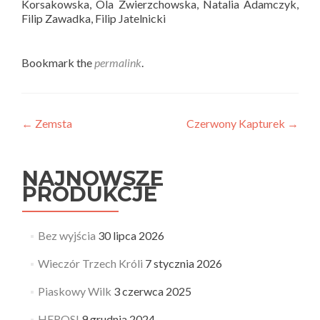
Korsakowska, Ola Zwierzchowska, Natalia Adamczyk,
Filip Zawadka, Filip Jatelnicki
Bookmark the
permalink
.
Post
←
Zemsta
Czerwony Kapturek
→
navigation
NAJNOWSZE
PRODUKCJE
Bez wyjścia
30 lipca 2026
Wieczór Trzech Króli
7 stycznia 2026
Piaskowy Wilk
3 czerwca 2025
HEROSI
9 grudnia 2024